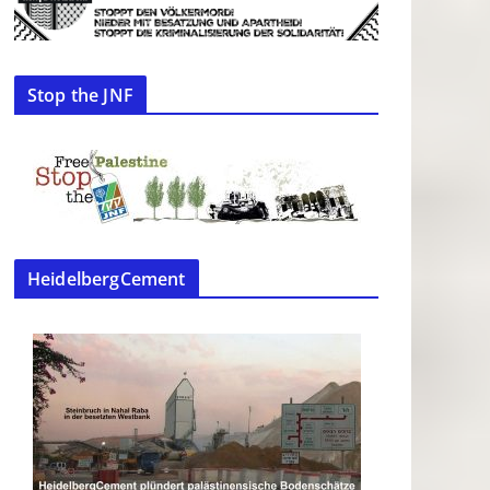
Stop the JNF
HeidelbergCement