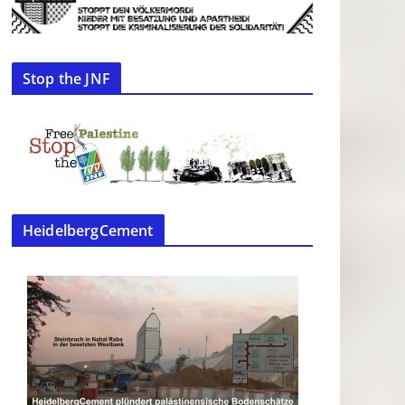
Stop the JNF
HeidelbergCement