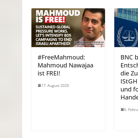
#FreeMahmoud:
BNC b
Mahmoud Nawajaa
Entsc
ist FREI!
die Zu
IStGH 
17. August 2020
und f
Hande
6. Febr