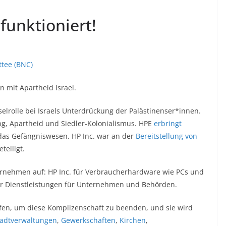
funktioniert!
ttee (BNC)
 mit Apartheid Israel.
lrolle bei Israels Unterdrückung der Palästinenser*innen.
ung, Apartheid und Siedler-Kolonialismus. HPE
erbringt
d das Gefängniswesen. HP Inc. war an der
Bereitstellung von
teiligt.
ernehmen auf: HP Inc. für Verbraucherhardware wie PCs und
für Dienstleistungen für Unternehmen und Behörden.
en, um diese Komplizenschaft zu beenden, und sie wird
tadtverwaltungen
,
Gewerkschaften
,
Kirchen
,