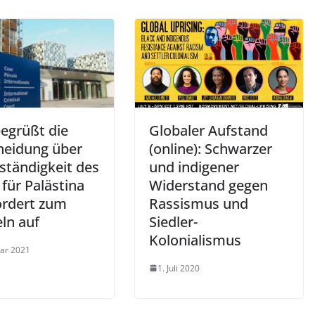
egrüßt die
Globaler Aufstand
heidung über
(online): Schwarzer
ständigkeit des
und indigener
für Palästina
Widerstand gegen
ordert zum
Rassismus und
ln auf
Siedler-
Kolonialismus
uar 2021
1. Juli 2020