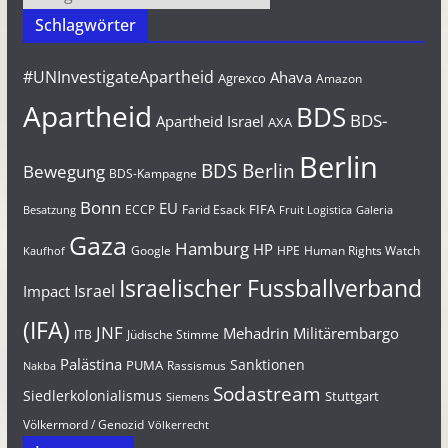
Schlagwörter
#UNInvestigateApartheid
Ahava
Agrexco
Amazon
Apartheid
BDS
BDS-
Apartheid Israel
AXA
Berlin
BDS Berlin
Bewegung
BDS-Kampagne
Bonn
EU
FIFA
Farid Esack
ECCP
Besatzung
Fruit Logistica
Galeria
Gaza
Hamburg
HP
Google
HPE
Human Rights Watch
Kaufhof
Israelischer Fussballverband
Israel
Impact
(IFA)
JNF
Mehadrin
Militärembargo
Jüdische Stimme
ITB
Palästina
Sanktionen
PUMA
Rassismus
Nakba
Sodastream
Siedlerkolonialismus
Stuttgart
Siemens
Völkermord / Genozid
Völkerrecht