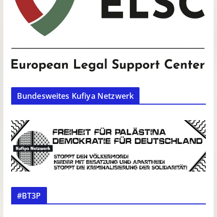
Bundesweites Kufiya Netzwerk
#BT3P