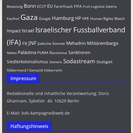
Bonn
EU
FIFA
Farid Esack
ECCP
Besatzung
Fruit Logistica
Galeria
Gaza
Hamburg
HP
Google
HPE
Human Rights Watch
Kaufhof
Israelischer Fussballverband
Israel
Impact
(IFA)
JNF
Mehadrin
Militärembargo
Jüdische Stimme
ITB
Palästina
Sanktionen
PUMA
Rassismus
Nakba
Sodastream
Siedlerkolonialismus
Stuttgart
Siemens
Völkermord / Genozid
Völkerrecht
Impressum
Redaktionelle und inhaltliche Verantwortung: Doris
Ghannam, Sybelstr. 40, 10629 Berlin
E-Mail: bds-kampagne@web.de
Haftungshinweis