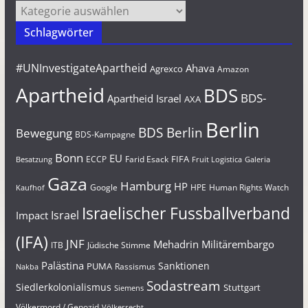
Kategorien
Schlagwörter
#UNInvestigateApartheid
Ahava
Agrexco
Amazon
Apartheid
BDS
BDS-
Apartheid Israel
AXA
Berlin
BDS Berlin
Bewegung
BDS-Kampagne
Bonn
EU
FIFA
Farid Esack
ECCP
Besatzung
Fruit Logistica
Galeria
Gaza
Hamburg
HP
Google
HPE
Human Rights Watch
Kaufhof
Israelischer Fussballverband
Israel
Impact
(IFA)
JNF
Mehadrin
Militärembargo
Jüdische Stimme
ITB
Palästina
Sanktionen
PUMA
Rassismus
Nakba
Sodastream
Siedlerkolonialismus
Stuttgart
Siemens
Völkermord / Genozid
Völkerrecht