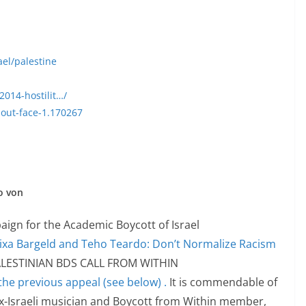
ael/palestine
2014-hostilit…/
bout-face-1.170267
o von
aign for the Academic Boycott of Israel
lixa Bargeld and Teho Teardo: Don’t Normalize Racism
LESTINIAN BDS CALL FROM WITHIN
the previous appeal (see below)
.
It is commendable of
 ex-Israeli musician and Boycott from Within member,