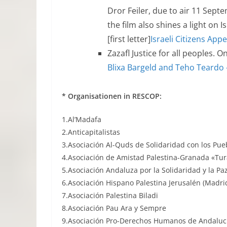
Dror Feiler, due to air 11 Septe
the film also shines a light on 
[first letter]
Israeli Citizens App
Zazafl Justice for all peoples. O
Blixa Bargeld and Teho Teardo –
* Organisationen in RESCOP:
1.Al’Madafa
2.Anticapitalistas
3.Asociación Al-Quds de Solidaridad con los Pu
4.Asociación de Amistad Palestina-Granada «Tu
5.Asociación Andaluza por la Solidaridad y la Pa
6.Asociación Hispano Palestina Jerusalén (Madri
7.Asociación Palestina Biladi
8.Asociación Pau Ara y Sempre
9.Asociación Pro-Derechos Humanos de Andaluc