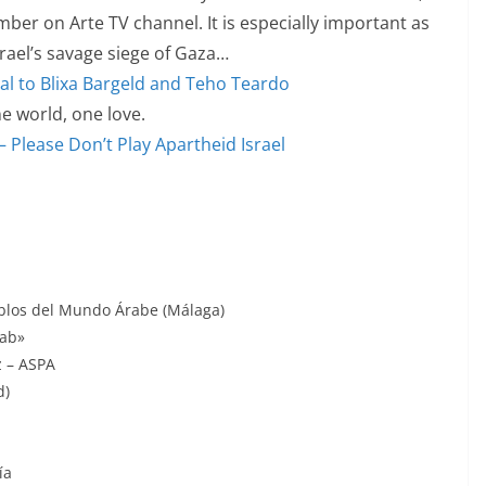
mber on Arte TV channel. It is especially important as
Israel’s savage siege of Gaza…
eal to Blixa Bargeld and Teho Teardo
ne world, one love.
 Please Don’t Play Apartheid Israel
eblos del Mundo Árabe (Málaga)
rab»
z – ASPA
d)
ía