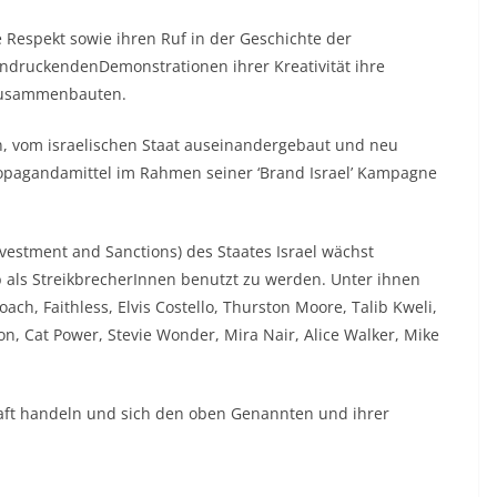
Respekt sowie ihren Ruf in der Geschichte der
indruckendenDemonstrationen ihrer Kreativität ihre
 zusammenbauten.
n, vom israelischen Staat auseinandergebaut und neu
pagandamittel im Rahmen seiner ‘Brand Israel’ Kampagne
ivestment and Sanctions) des Staates Israel wächst
b als StreikbrecherInnen benutzt zu werden. Unter ihnen
oach, Faithless, Elvis Costello, Thurston Moore, Talib Kweli,
on, Cat Power, Stevie Wonder, Mira Nair, Alice Walker, Mike
haft handeln und sich den oben Genannten und ihrer