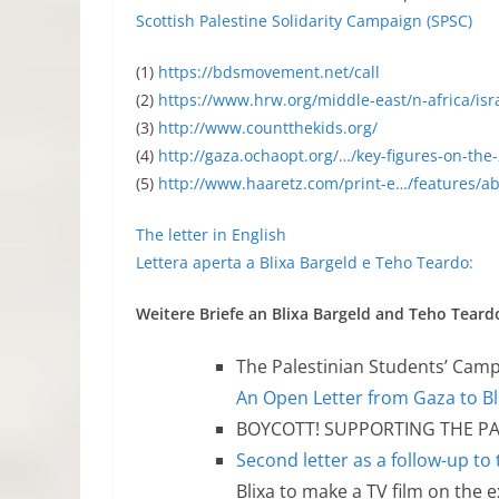
Scottish Palestine Solidarity Campaign (SPSC)
(1)
https://bdsmovement.net/call
(2)
https://www.hrw.org/middle-east/n-africa/isr
(3)
http://www.countthekids.org/
(4)
http://gaza.ochaopt.org/…/key-figures-on-the-
(5)
http://www.haaretz.com/print-e…/features/a
The letter in English
Lettera aperta a Blixa Bargeld e Teho Teardo:
Weitere Briefe an Blixa Bargeld and Teho Teard
The Palestinian Students’ Camp
An Open Letter from Gaza to B
BOYCOTT! SUPPORTING THE PA
Second letter as a follow-up to
Blixa to make a TV film on the