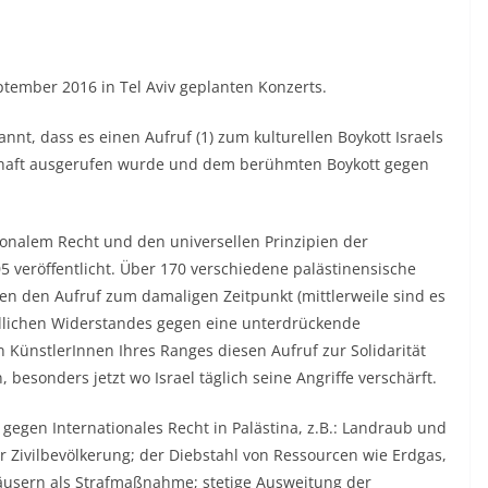
ptember 2016 in Tel Aviv geplanten Konzerts.
annt, dass es einen Aufruf (1) zum kulturellen Boykott Israels
lschaft ausgerufen wurde und dem berühmten Boykott gegen
tionalem Recht und den universellen Prinzipien der
veröffentlicht. Über 170 verschiedene palästinensische
zten den Aufruf zum damaligen Zeitpunkt (mittlerweile sind es
riedlichen Widerstandes gegen eine unterdrückende
 KünstlerInnen Ihres Ranges diesen Aufruf zur Solidarität
besonders jetzt wo Israel täglich seine Angriffe verschärft.
 gegen Internationales Recht in Palästina, z.B.: Landraub und
er Zivilbevölkerung; der Diebstahl von Ressourcen wie Erdgas,
häusern als Strafmaßnahme; stetige Ausweitung der