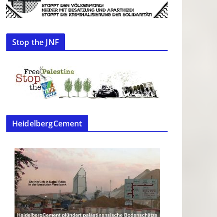
Stop the JNF
HeidelbergCement