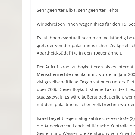
Sehr geehrter Blixa, sehr geehrter Teho!
Wir schreiben Ihnen wegen Ihres für den 15. Se
Es ist Ihnen eventuell noch nicht vollständig bek
gibt, der von der palästinensischen Zivilgesel
Apartheid-Südafrika in den 1980er ähnelt.
Der Aufruf Israel zu boykottieren bis es Interna
Menschenrechte nachkommt, wurde im Jahr 2005 
zivilgesellschaftliche Organisationen unterstüt
über 200). Dieser Boykott ist eine Taktik des f
Staatsgewalt. Es wäre äußerst bedauerlich, wenn
mit dem palästinensischen Volk brechen würden, 
Israel begeht regelmäßig zahlreiche Verstöße (2)
die Annexion von Land; militärische Kontrolle d
Gestein und Wasser; die Zerstörung von Privat