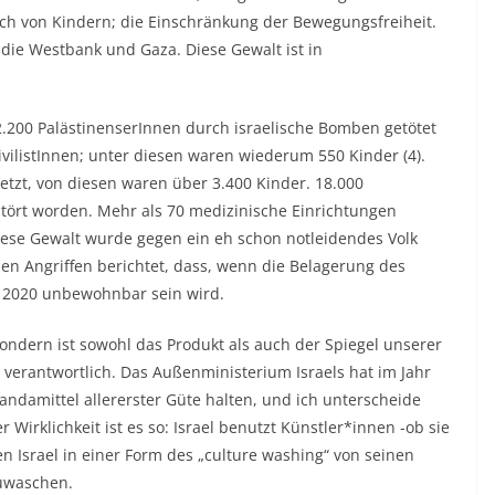
ch von Kindern; die Einschränkung der Bewegungsfreiheit.
die Westbank und Gaza. Diese Gewalt ist in
2.200 PalästinenserInnen durch israelische Bomben getötet
vilistInnen; unter diesen waren wiederum 550 Kinder (4).
etzt, von diesen waren über 3.400 Kinder. 18.000
tört worden. Mehr als 70 medizinische Einrichtungen
diese Gewalt wurde gegen ein eh schon notleidendes Volk
en Angriffen berichtet, dass, wenn die Belagerung des
b 2020 unbewohnbar sein wird.
ondern ist sowohl das Produkt als auch der Spiegel unserer
ig verantwortlich. Das Außenministerium Israels hat im Jahr
agandamittel allererster Güte halten, und ich unterscheide
 Wirklichkeit ist es so: Israel benutzt Künstler*innen -ob sie
en Israel in einer Form des „culture washing“ von seinen
zuwaschen.