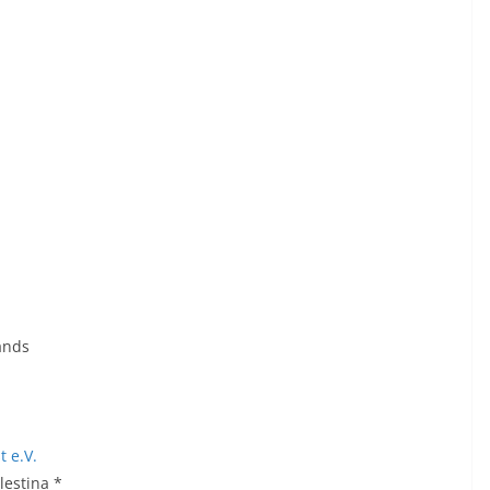
ands
 e.V.
lestina *