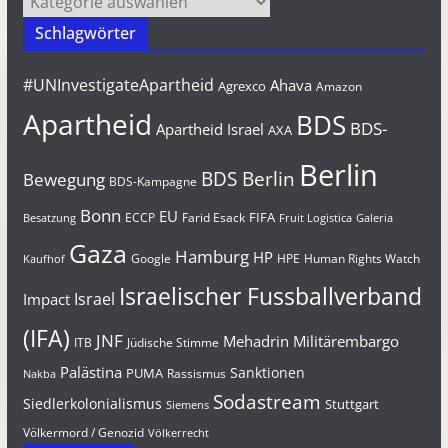
Schlagwörter
#UNInvestigateApartheid
Ahava
Agrexco
Amazon
Apartheid
BDS
BDS-
Apartheid Israel
AXA
Berlin
BDS Berlin
Bewegung
BDS-Kampagne
Bonn
EU
FIFA
Farid Esack
ECCP
Besatzung
Fruit Logistica
Galeria
Gaza
Hamburg
HP
Google
HPE
Human Rights Watch
Kaufhof
Israelischer Fussballverband
Israel
Impact
(IFA)
JNF
Mehadrin
Militärembargo
Jüdische Stimme
ITB
Palästina
Sanktionen
PUMA
Rassismus
Nakba
Sodastream
Siedlerkolonialismus
Stuttgart
Siemens
Völkermord / Genozid
Völkerrecht