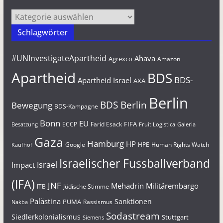
Kategorien
Schlagwörter
#UNInvestigateApartheid
Ahava
Agrexco
Amazon
Apartheid
BDS
BDS-
Apartheid Israel
AXA
Berlin
BDS Berlin
Bewegung
BDS-Kampagne
Bonn
EU
FIFA
Farid Esack
ECCP
Besatzung
Fruit Logistica
Galeria
Gaza
Hamburg
HP
Google
HPE
Human Rights Watch
Kaufhof
Israelischer Fussballverband
Israel
Impact
(IFA)
JNF
Mehadrin
Militärembargo
Jüdische Stimme
ITB
Palästina
Sanktionen
PUMA
Rassismus
Nakba
Sodastream
Siedlerkolonialismus
Stuttgart
Siemens