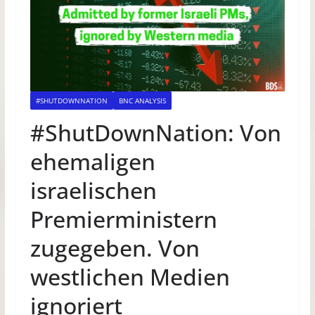
#SHUTDOWNNATION
BNC ANALYSIS
#ShutDownNation: Von
ehemaligen
israelischen
Premierministern
zugegeben. Von
westlichen Medien
ignoriert