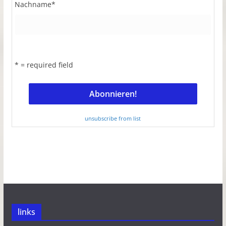
Nachname
*
* = required field
unsubscribe from list
links