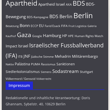
Apartheid
BDS
BDS-
Apartheid Israel
AXA
Berlin
BDS Berlin
Bewegung
BDS-Kampagne
Bonn
EU
FIFA
Farid Esack
ECCP
Besatzung
Fruit Logistica
Galeria
Gaza
Hamburg
HP
Google
HPE
Human Rights Watch
Kaufhof
Israelischer Fussballverband
Israel
Impact
(IFA)
JNF
Mehadrin
Militärembargo
Jüdische Stimme
ITB
Palästina
Sanktionen
PUMA
Rassismus
Nakba
Sodastream
Siedlerkolonialismus
Stuttgart
Siemens
Völkermord / Genozid
Völkerrecht
Impressum
Redaktionelle und inhaltliche Verantwortung: Doris
Ghannam, Sybelstr. 40, 10629 Berlin