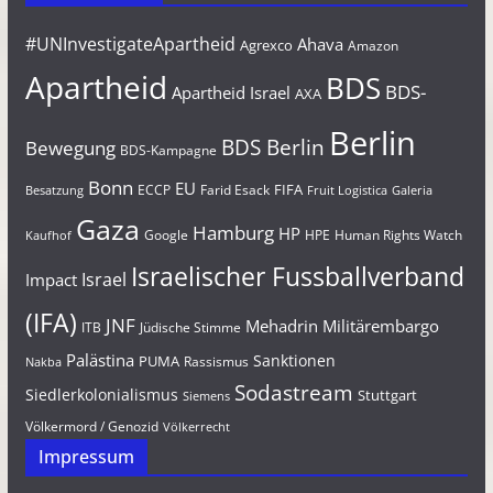
#UNInvestigateApartheid
Ahava
Agrexco
Amazon
Apartheid
BDS
BDS-
Apartheid Israel
AXA
Berlin
BDS Berlin
Bewegung
BDS-Kampagne
Bonn
EU
FIFA
Farid Esack
ECCP
Besatzung
Fruit Logistica
Galeria
Gaza
Hamburg
HP
Google
HPE
Human Rights Watch
Kaufhof
Israelischer Fussballverband
Israel
Impact
(IFA)
JNF
Mehadrin
Militärembargo
Jüdische Stimme
ITB
Palästina
Sanktionen
PUMA
Rassismus
Nakba
Sodastream
Siedlerkolonialismus
Stuttgart
Siemens
Völkermord / Genozid
Völkerrecht
Impressum