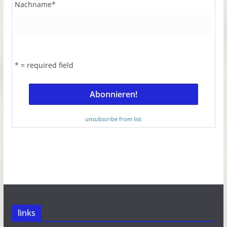
Nachname
*
* = required field
unsubscribe from list
links