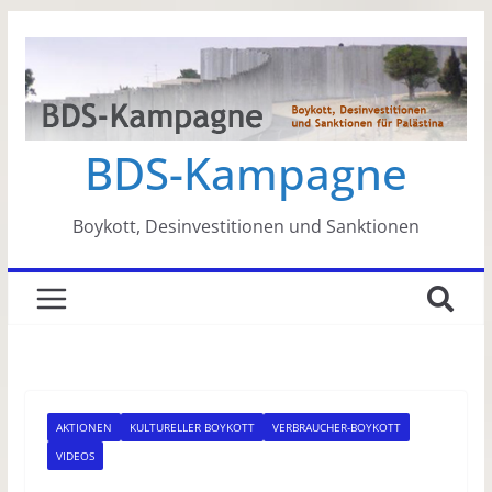
Zum
Inhalt
springen
BDS-Kampagne
Boykott, Desinvestitionen und Sanktionen
AKTIONEN
KULTURELLER BOYKOTT
VERBRAUCHER-BOYKOTT
VIDEOS