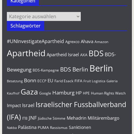
Kategorien
Kategorien
Schlagwörter
#UNInvestigateApartheid
Ahava
Agrexco
Amazon
Apartheid
BDS
BDS-
Apartheid Israel
AXA
Berlin
BDS Berlin
Bewegung
BDS-Kampagne
Bonn
EU
FIFA
Farid Esack
ECCP
Besatzung
Fruit Logistica
Galeria
Gaza
Hamburg
HP
Google
HPE
Human Rights Watch
Kaufhof
Israelischer Fussballverband
Israel
Impact
(IFA)
JNF
Mehadrin
Militärembargo
Jüdische Stimme
ITB
Palästina
Sanktionen
PUMA
Rassismus
Nakba