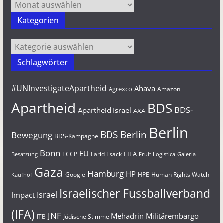
Archiv
Kategorien
Kategorien
Schlagwörter
#UNInvestigateApartheid
Ahava
Agrexco
Amazon
Apartheid
BDS
BDS-
Apartheid Israel
AXA
Berlin
BDS Berlin
Bewegung
BDS-Kampagne
Bonn
EU
FIFA
Farid Esack
ECCP
Besatzung
Fruit Logistica
Galeria
Gaza
Hamburg
HP
Google
HPE
Human Rights Watch
Kaufhof
Israelischer Fussballverband
Israel
Impact
(IFA)
JNF
Mehadrin
Militärembargo
Jüdische Stimme
ITB