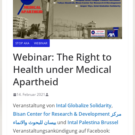
STOP AXA
WEBINAR
Webinar: The Right to
Health under Medical
Apartheid
14. Februar 2021
Veranstaltung von
Intal Globalize Solidarity
,
Bisan Center for Research & Development مركز
بيسان للبحوث والانماء
‎ und
Intal Palestina Brussel
Veranstaltungsankündigung auf Facebook: