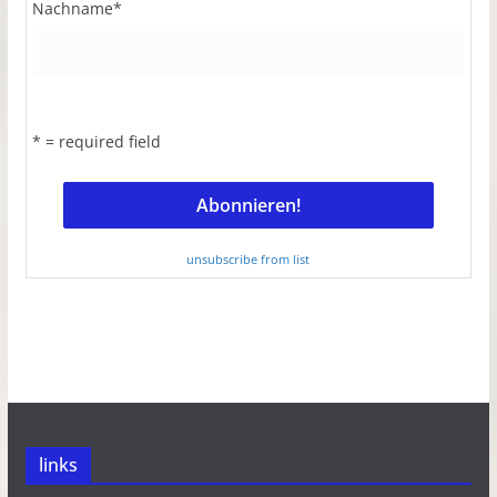
Nachname
*
* = required field
unsubscribe from list
links