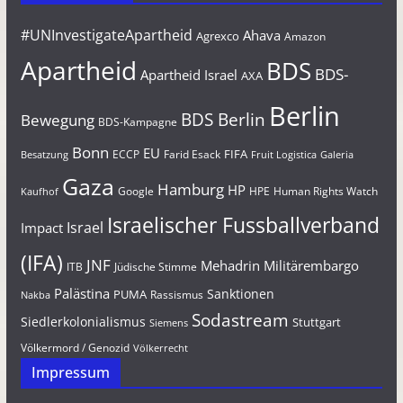
#UNInvestigateApartheid
Ahava
Agrexco
Amazon
Apartheid
BDS
BDS-
Apartheid Israel
AXA
Berlin
BDS Berlin
Bewegung
BDS-Kampagne
Bonn
EU
FIFA
Farid Esack
ECCP
Besatzung
Fruit Logistica
Galeria
Gaza
Hamburg
HP
Google
HPE
Human Rights Watch
Kaufhof
Israelischer Fussballverband
Israel
Impact
(IFA)
JNF
Mehadrin
Militärembargo
Jüdische Stimme
ITB
Palästina
Sanktionen
PUMA
Rassismus
Nakba
Sodastream
Siedlerkolonialismus
Stuttgart
Siemens
Völkermord / Genozid
Völkerrecht
Impressum