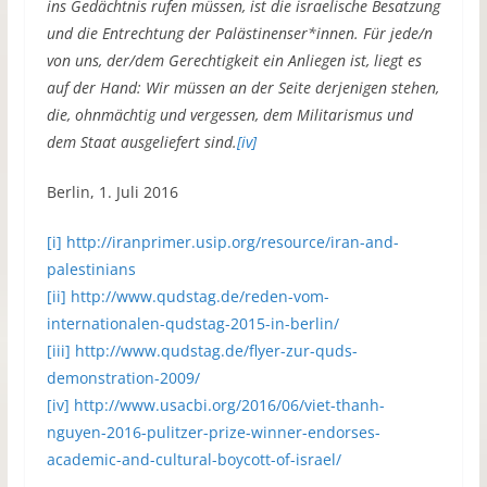
ins Gedächtnis rufen müssen, ist die israelische Besatzung
und die Entrechtung der Palästinenser*innen. Für jede/n
von uns, der/dem Gerechtigkeit ein Anliegen ist, liegt es
auf der Hand: Wir müssen an der Seite derjenigen stehen,
die, ohnmächtig und vergessen, dem Militarismus und
dem Staat ausgeliefert sind.
[iv]
Berlin, 1. Juli 2016
[i]
http://iranprimer.usip.org/resource/iran-and-
palestinians
[ii]
http://www.qudstag.de/reden-vom-
internationalen-qudstag-2015-in-berlin/
[iii]
http://www.qudstag.de/flyer-zur-quds-
demonstration-2009/
[iv]
http://www.usacbi.org/2016/06/viet-thanh-
nguyen-2016-pulitzer-prize-winner-endorses-
academic-and-cultural-boycott-of-israel/