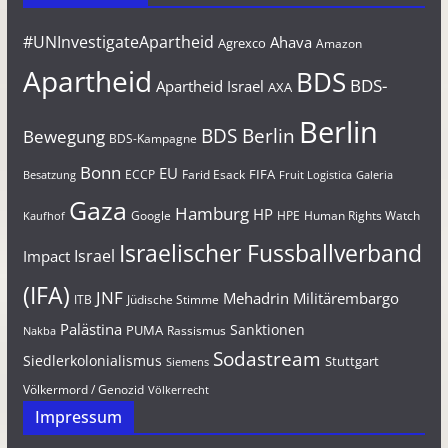
#UNInvestigateApartheid
Ahava
Agrexco
Amazon
Apartheid
BDS
BDS-
Apartheid Israel
AXA
Berlin
BDS Berlin
Bewegung
BDS-Kampagne
Bonn
EU
FIFA
Farid Esack
ECCP
Besatzung
Fruit Logistica
Galeria
Gaza
Hamburg
HP
Google
HPE
Human Rights Watch
Kaufhof
Israelischer Fussballverband
Israel
Impact
(IFA)
JNF
Mehadrin
Militärembargo
Jüdische Stimme
ITB
Palästina
Sanktionen
PUMA
Rassismus
Nakba
Sodastream
Siedlerkolonialismus
Stuttgart
Siemens
Völkermord / Genozid
Völkerrecht
Impressum