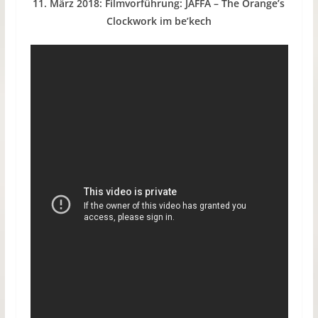
11. März 2018: Filmvorführung: JAFFA – The Orange’s
Clockwork im be’kech