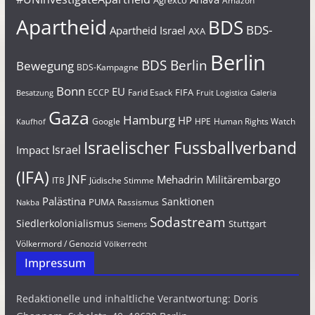
Agrexco
Amazon
Apartheid
BDS
BDS-
Apartheid Israel
AXA
Berlin
BDS Berlin
Bewegung
BDS-Kampagne
Bonn
EU
FIFA
Farid Esack
ECCP
Besatzung
Fruit Logistica
Galeria
Gaza
Hamburg
HP
Google
HPE
Human Rights Watch
Kaufhof
Israelischer Fussballverband
Israel
Impact
(IFA)
JNF
Mehadrin
Militärembargo
Jüdische Stimme
ITB
Palästina
Sanktionen
PUMA
Rassismus
Nakba
Sodastream
Siedlerkolonialismus
Stuttgart
Siemens
Völkermord / Genozid
Völkerrecht
Impressum
Redaktionelle und inhaltliche Verantwortung: Doris