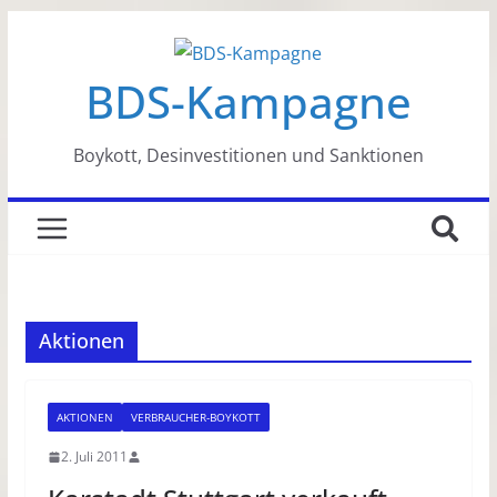
Zum
Inhalt
BDS-Kampagne
springen
Boykott, Desinvestitionen und Sanktionen
Aktionen
AKTIONEN
VERBRAUCHER-BOYKOTT
2. Juli 2011