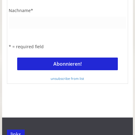
Nachname
*
* = required field
unsubscribe from list
links