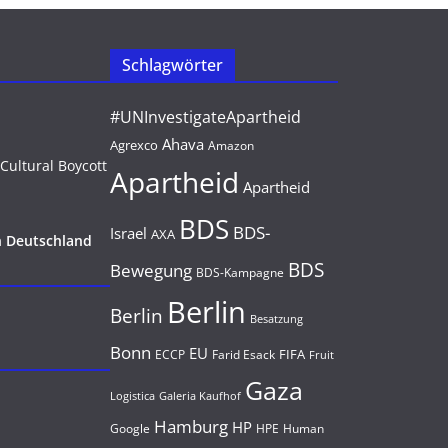
Schlagwörter
#UNInvestigateApartheid
Ahava
Agrexco
Amazon
Apartheid
Apartheid
BDS
BDS-
Israel
AXA
n Deutschland
BDS
Bewegung
BDS-Kampagne
Berlin
Berlin
Besatzung
Bonn
EU
FIFA
Farid Esack
ECCP
Fruit
Gaza
Logistica
Galeria Kaufhof
Hamburg
HP
Google
HPE
Human