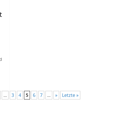
t
d
...
3
4
5
6
7
...
»
Letzte »