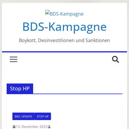
Zum
Inhalt
BDS-Kampagne
springen
Boykott, Desinvestitionen und Sanktionen
Stop HP
BNC UPDATE
STOP HP
13. Dezember 2023