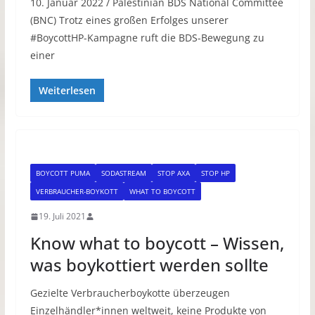
10. Januar 2022 / Palestinian BDS National Committee
(BNC) Trotz eines großen Erfolges unserer
#BoycottHP-Kampagne ruft die BDS-Bewegung zu
einer
Weiterlesen
BOYCOTT PUMA
SODASTREAM
STOP AXA
STOP HP
VERBRAUCHER-BOYKOTT
WHAT TO BOYCOTT
19. Juli 2021
Know what to boycott – Wissen,
was boykottiert werden sollte
Gezielte Verbraucherboykotte überzeugen
Einzelhändler*innen weltweit, keine Produkte von