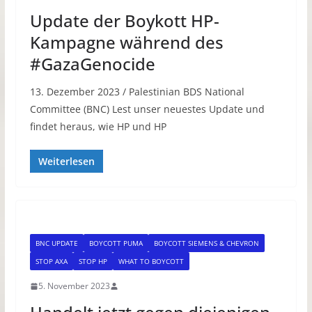
Update der Boykott HP-
Kampagne während des
#GazaGenocide
13. Dezember 2023 / Palestinian BDS National
Committee (BNC) Lest unser neuestes Update und
findet heraus, wie HP und HP
Weiterlesen
BNC UPDATE
BOYCOTT PUMA
BOYCOTT SIEMENS & CHEVRON
STOP AXA
STOP HP
WHAT TO BOYCOTT
5. November 2023