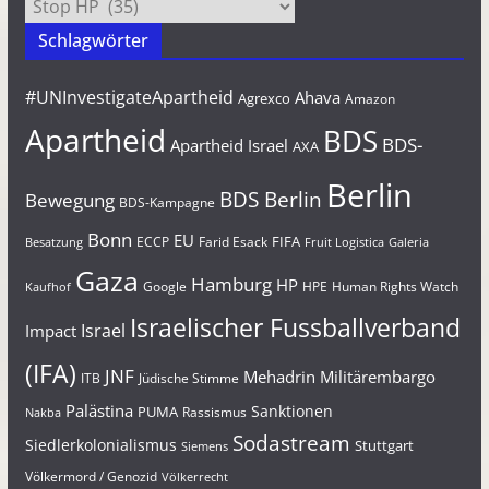
Kategorien
Schlagwörter
#UNInvestigateApartheid
Ahava
Agrexco
Amazon
Apartheid
BDS
BDS-
Apartheid Israel
AXA
Berlin
BDS Berlin
Bewegung
BDS-Kampagne
Bonn
EU
FIFA
Farid Esack
ECCP
Besatzung
Fruit Logistica
Galeria
Gaza
Hamburg
HP
Google
HPE
Human Rights Watch
Kaufhof
Israelischer Fussballverband
Israel
Impact
(IFA)
JNF
Mehadrin
Militärembargo
Jüdische Stimme
ITB
Palästina
Sanktionen
PUMA
Rassismus
Nakba
Sodastream
Siedlerkolonialismus
Stuttgart
Siemens
Völkermord / Genozid
Völkerrecht