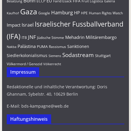
Bonn
EU
FIFA
Farid Esack
ECCP
Besatzung
Fruit Logistica
Galeria
Gaza
Hamburg
HP
Google
HPE
Human Rights Watch
Kaufhof
Israelischer Fussballverband
Israel
Impact
(IFA)
JNF
Mehadrin
Militärembargo
Jüdische Stimme
ITB
Palästina
Sanktionen
PUMA
Rassismus
Nakba
Sodastream
Siedlerkolonialismus
Stuttgart
Siemens
Völkermord / Genozid
Völkerrecht
Impressum
Redaktionelle und inhaltliche Verantwortung: Doris
Ghannam, Sybelstr. 40, 10629 Berlin
E-Mail: bds-kampagne@web.de
Haftungshinweis