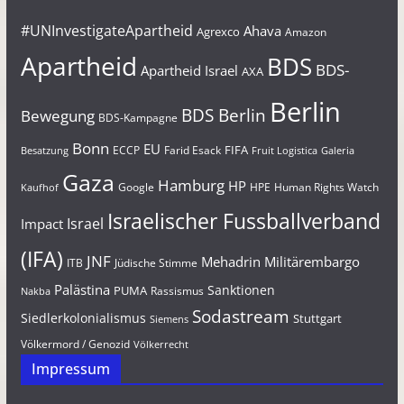
#UNInvestigateApartheid
Ahava
Agrexco
Amazon
Apartheid
BDS
BDS-
Apartheid Israel
AXA
Berlin
BDS Berlin
Bewegung
BDS-Kampagne
Bonn
EU
FIFA
Farid Esack
ECCP
Besatzung
Fruit Logistica
Galeria
Gaza
Hamburg
HP
Google
HPE
Human Rights Watch
Kaufhof
Israelischer Fussballverband
Israel
Impact
(IFA)
JNF
Mehadrin
Militärembargo
Jüdische Stimme
ITB
Palästina
Sanktionen
PUMA
Rassismus
Nakba
Sodastream
Siedlerkolonialismus
Stuttgart
Siemens
Völkermord / Genozid
Völkerrecht
Impressum