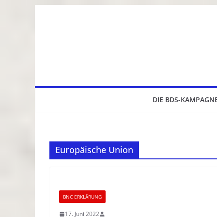
Zum
Inhalt
springen
DIE BDS-KAMPAGN
Europäische Union
BNC ERKLÄRUNG
17. Juni 2022