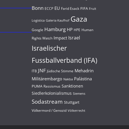
Bonn
EU
FIFA
Farid Esack
ECCP
Fruit
Gaza
Logistica
Galeria Kaufhof
Hamburg
HP
Google
HPE
Human
Israel
Impact
Rights Watch
Israelischer
Fussballverband (IFA)
JNF
Mehadrin
Jüdische Stimme
ITB
Militärembargo
Palästina
Nakba
Sanktionen
PUMA
Rassismus
Siedlerkolonialismus
Siemens
Sodastream
Stuttgart
Völkermord / Genozid
Völkerrecht