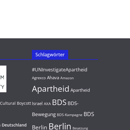
Schlagwörter
#UNInvestigateApartheid
Ahava
Agrexco
Amazon
Apartheid
Apartheid
BDS
BDS-
Israel
AXA
BDS
Bewegung
BDS-Kampagne
Berlin
n Deutschland
Berlin
Besatzung