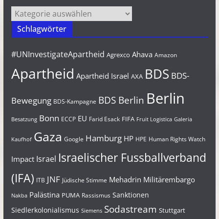
Kategorien
Schlagwörter
#UNInvestigateApartheid
Ahava
Agrexco
Amazon
Apartheid
BDS
BDS-
Apartheid Israel
AXA
Berlin
BDS Berlin
Bewegung
BDS-Kampagne
Bonn
EU
FIFA
Farid Esack
ECCP
Besatzung
Fruit Logistica
Galeria
Gaza
Hamburg
HP
Google
HPE
Human Rights Watch
Kaufhof
Israelischer Fussballverband
Israel
Impact
(IFA)
JNF
Mehadrin
Militärembargo
Jüdische Stimme
ITB
Palästina
Sanktionen
PUMA
Rassismus
Nakba
Sodastream
Siedlerkolonialismus
Stuttgart
Siemens