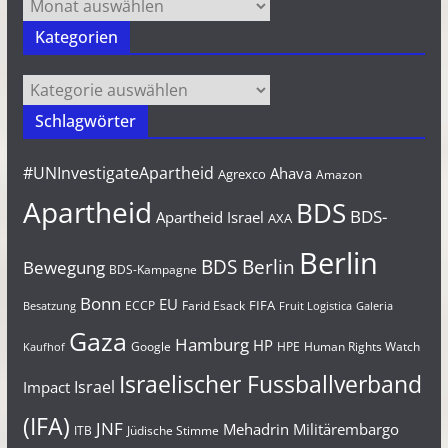
Archiv
Kategorien
Kategorien
Schlagwörter
#UNInvestigateApartheid
Ahava
Agrexco
Amazon
Apartheid
BDS
BDS-
Apartheid Israel
AXA
Berlin
BDS Berlin
Bewegung
BDS-Kampagne
Bonn
EU
FIFA
Farid Esack
ECCP
Besatzung
Fruit Logistica
Galeria
Gaza
Hamburg
HP
Google
HPE
Human Rights Watch
Kaufhof
Israelischer Fussballverband
Israel
Impact
(IFA)
JNF
Mehadrin
Militärembargo
Jüdische Stimme
ITB