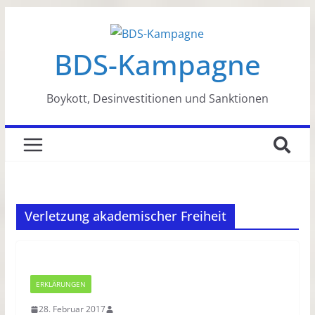
Zum
Inhalt
BDS-Kampagne
springen
Boykott, Desinvestitionen und Sanktionen
Verletzung akademischer Freiheit
ERKLÄRUNGEN
28. Februar 2017