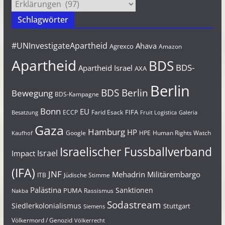
Kategorien
Schlagwörter
#UNInvestigateApartheid
Ahava
Agrexco
Amazon
Apartheid
BDS
BDS-
Apartheid Israel
AXA
Berlin
BDS Berlin
Bewegung
BDS-Kampagne
Bonn
EU
FIFA
Farid Esack
ECCP
Besatzung
Fruit Logistica
Galeria
Gaza
Hamburg
HP
Google
HPE
Human Rights Watch
Kaufhof
Israelischer Fussballverband
Israel
Impact
(IFA)
JNF
Mehadrin
Militärembargo
Jüdische Stimme
ITB
Palästina
Sanktionen
PUMA
Rassismus
Nakba
Sodastream
Siedlerkolonialismus
Stuttgart
Siemens
Völkermord / Genozid
Völkerrecht