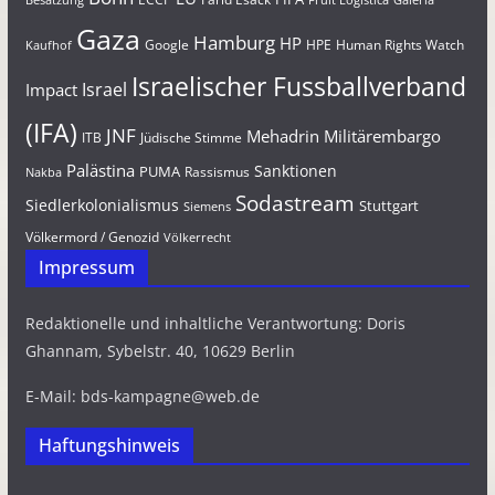
Besatzung
Fruit Logistica
Galeria
Gaza
Hamburg
HP
Google
HPE
Human Rights Watch
Kaufhof
Israelischer Fussballverband
Israel
Impact
(IFA)
JNF
Mehadrin
Militärembargo
Jüdische Stimme
ITB
Palästina
Sanktionen
PUMA
Rassismus
Nakba
Sodastream
Siedlerkolonialismus
Stuttgart
Siemens
Völkermord / Genozid
Völkerrecht
Impressum
Redaktionelle und inhaltliche Verantwortung: Doris
Ghannam, Sybelstr. 40, 10629 Berlin
E-Mail: bds-kampagne@web.de
Haftungshinweis