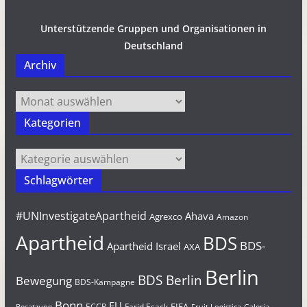
Unterstützende Gruppen und Organisationen in
Deutschland
Archiv
Archiv
Kategorien
Kategorien
Schlagwörter
#UNInvestigateApartheid
Ahava
Agrexco
Amazon
Apartheid
BDS
BDS-
Apartheid Israel
AXA
Berlin
BDS Berlin
Bewegung
BDS-Kampagne
Bonn
EU
FIFA
Farid Esack
ECCP