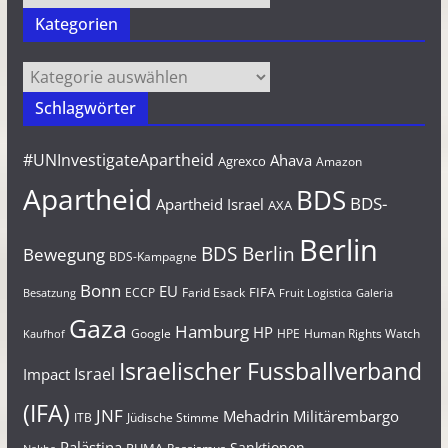
Kategorien
Kategorien
Schlagwörter
#UNInvestigateApartheid
Ahava
Agrexco
Amazon
Apartheid
BDS
BDS-
Apartheid Israel
AXA
Berlin
BDS Berlin
Bewegung
BDS-Kampagne
Bonn
EU
FIFA
Farid Esack
ECCP
Besatzung
Fruit Logistica
Galeria
Gaza
Hamburg
HP
Google
HPE
Human Rights Watch
Kaufhof
Israelischer Fussballverband
Israel
Impact
(IFA)
JNF
Mehadrin
Militärembargo
Jüdische Stimme
ITB
Palästina
Sanktionen