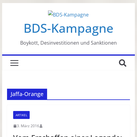
Zum
Inhalt
BDS-Kampagne
springen
Boykott, Desinvestitionen und Sanktionen
Jaffa-Orange
ARTIKEL
3. März 2016