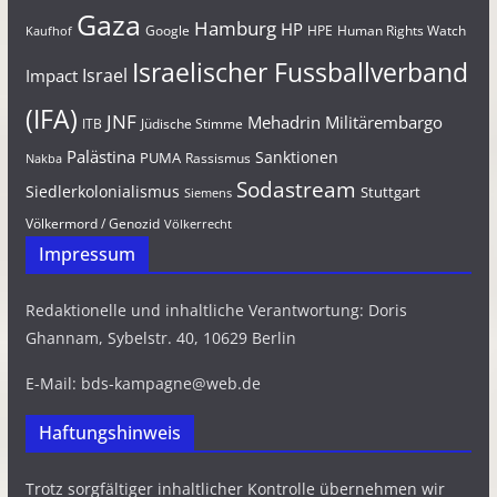
Gaza
Hamburg
HP
Google
HPE
Human Rights Watch
Kaufhof
Israelischer Fussballverband
Israel
Impact
(IFA)
JNF
Mehadrin
Militärembargo
Jüdische Stimme
ITB
Palästina
Sanktionen
PUMA
Rassismus
Nakba
Sodastream
Siedlerkolonialismus
Stuttgart
Siemens
Völkermord / Genozid
Völkerrecht
Impressum
Redaktionelle und inhaltliche Verantwortung: Doris
Ghannam, Sybelstr. 40, 10629 Berlin
E-Mail: bds-kampagne@web.de
Haftungshinweis
Trotz sorgfältiger inhaltlicher Kontrolle übernehmen wir