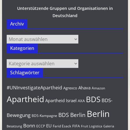
Unterstützende Gruppen und Organisationen in
Deutschland
Archiv
Archiv
Kategorien
Kategorien
Schlagwörter
#UNInvestigateApartheid
Ahava
Agrexco
Amazon
Apartheid
BDS
BDS-
Apartheid Israel
AXA
Berlin
BDS Berlin
Bewegung
BDS-Kampagne
Bonn
EU
FIFA
Farid Esack
ECCP
Besatzung
Fruit Logistica
Galeria