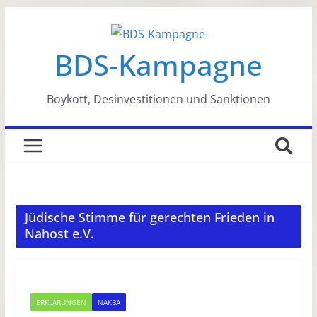
Zum
Inhalt
BDS-Kampagne
springen
Boykott, Desinvestitionen und Sanktionen
Jüdische Stimme für gerechten Frieden in
Nahost e.V.
ERKLÄRUNGEN
NAKBA