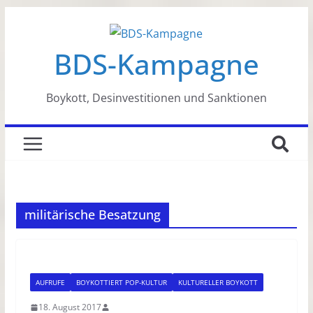
Zum
Inhalt
BDS-Kampagne
springen
Boykott, Desinvestitionen und Sanktionen
militärische Besatzung
AUFRUFE
BOYKOTTIERT POP-KULTUR
KULTURELLER BOYKOTT
18. August 2017