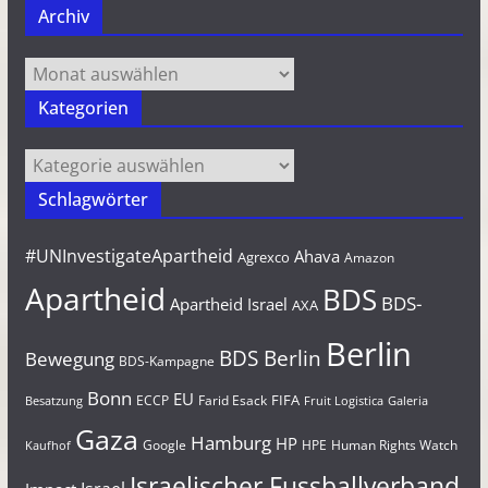
Archiv
Archiv
Kategorien
Kategorien
Schlagwörter
#UNInvestigateApartheid
Ahava
Agrexco
Amazon
Apartheid
BDS
BDS-
Apartheid Israel
AXA
Berlin
BDS Berlin
Bewegung
BDS-Kampagne
Bonn
EU
FIFA
Farid Esack
ECCP
Besatzung
Fruit Logistica
Galeria
Gaza
Hamburg
HP
Google
HPE
Human Rights Watch
Kaufhof
Israelischer Fussballverband