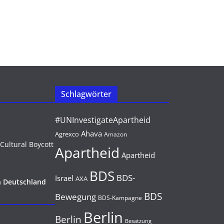
Schlagwörter
#UNInvestigateApartheid
Ahava
Agrexco
Amazon
Apartheid
Apartheid
BDS
BDS-
Israel
AXA
n Deutschland
BDS
Bewegung
BDS-Kampagne
Berlin
Berlin
Besatzung