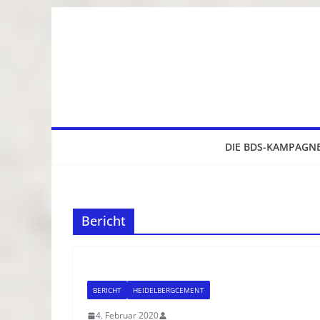
Zum
Inhalt
springen
DIE BDS-KAMPAGN
Bericht
BERICHT
HEIDELBERGCEMENT
4. Februar 2020