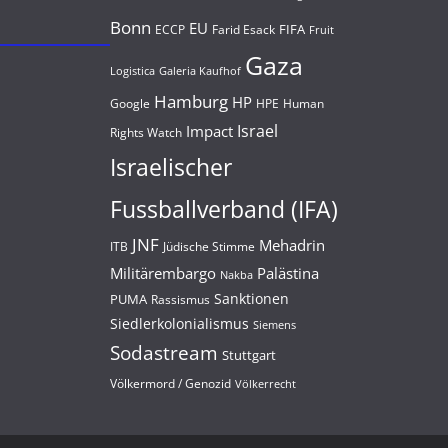
Bonn
EU
FIFA
Farid Esack
ECCP
Fruit
Gaza
Logistica
Galeria Kaufhof
Hamburg
HP
Google
HPE
Human
Israel
Impact
Rights Watch
Israelischer
Fussballverband (IFA)
JNF
Mehadrin
Jüdische Stimme
ITB
Militärembargo
Palästina
Nakba
Sanktionen
PUMA
Rassismus
Siedlerkolonialismus
Siemens
Sodastream
Stuttgart
Völkermord / Genozid
Völkerrecht