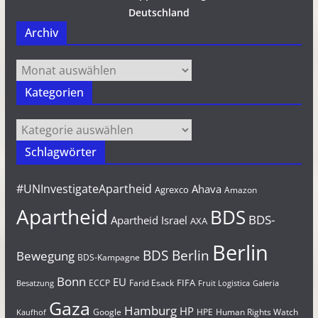
Deutschland
Archiv
Archiv
Kategorien
Kategorien
Schlagwörter
#UNInvestigateApartheid
Ahava
Agrexco
Amazon
Apartheid
BDS
BDS-
Apartheid Israel
AXA
Berlin
BDS Berlin
Bewegung
BDS-Kampagne
Bonn
EU
FIFA
Farid Esack
ECCP
Besatzung
Fruit Logistica
Galeria
Gaza
Hamburg
HP
Google
HPE
Human Rights Watch
Kaufhof