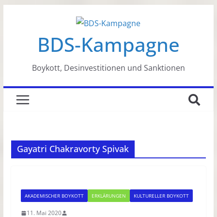
Zum
Inhalt
BDS-Kampagne
springen
Boykott, Desinvestitionen und Sanktionen
Gayatri Chakravorty Spivak
AKADEMISCHER BOYKOTT
ERKLÄRUNGEN
KULTURELLER BOYKOTT
11. Mai 2020