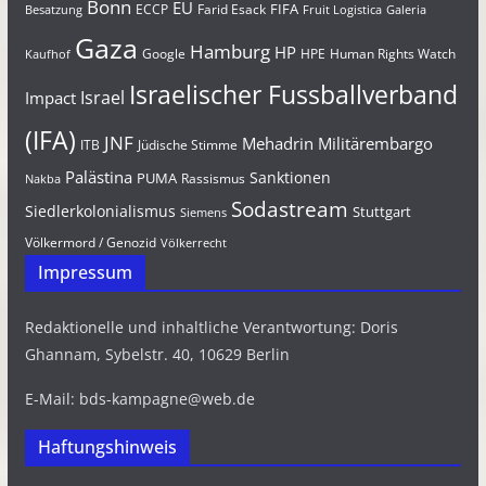
Bonn
EU
FIFA
Farid Esack
ECCP
Besatzung
Fruit Logistica
Galeria
Gaza
Hamburg
HP
Google
HPE
Human Rights Watch
Kaufhof
Israelischer Fussballverband
Israel
Impact
(IFA)
JNF
Mehadrin
Militärembargo
Jüdische Stimme
ITB
Palästina
Sanktionen
PUMA
Rassismus
Nakba
Sodastream
Siedlerkolonialismus
Stuttgart
Siemens
Völkermord / Genozid
Völkerrecht
Impressum
Redaktionelle und inhaltliche Verantwortung: Doris
Ghannam, Sybelstr. 40, 10629 Berlin
E-Mail: bds-kampagne@web.de
Haftungshinweis