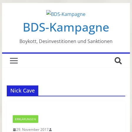
Zum
Inhalt
BDS-Kampagne
springen
Boykott, Desinvestitionen und Sanktionen
Nick Cave
ERKLÄRUNGEN
29. November 2017