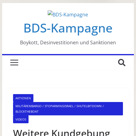
Zum
Inhalt
BDS-Kampagne
springen
Boykott, Desinvestitionen und Sanktionen
AKTIONEN
MILITÄREMBARGO / STOPARMINGISRAEL / SHUTELBITDOWN /
BLOCKTHEBOAT
VIDEOS
Weitere Kundgebung