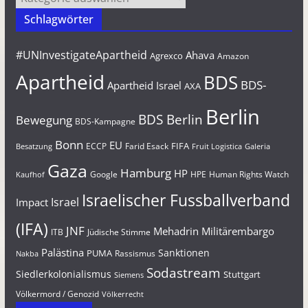
Schlagwörter
#UNInvestigateApartheid
Ahava
Agrexco
Amazon
Apartheid
BDS
BDS-
Apartheid Israel
AXA
Berlin
BDS Berlin
Bewegung
BDS-Kampagne
Bonn
EU
FIFA
Farid Esack
ECCP
Besatzung
Fruit Logistica
Galeria
Gaza
Hamburg
HP
Google
HPE
Human Rights Watch
Kaufhof
Israelischer Fussballverband
Israel
Impact
(IFA)
JNF
Mehadrin
Militärembargo
Jüdische Stimme
ITB
Palästina
Sanktionen
PUMA
Rassismus
Nakba
Sodastream
Siedlerkolonialismus
Stuttgart
Siemens
Völkermord / Genozid
Völkerrecht