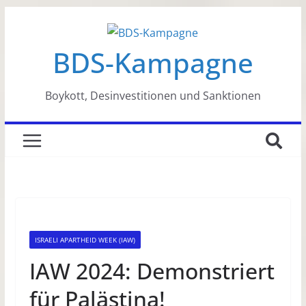
Zum
Inhalt
BDS-Kampagne
springen
Boykott, Desinvestitionen und Sanktionen
ISRAELI APARTHEID WEEK (IAW)
IAW 2024: Demonstriert
für Palästina!