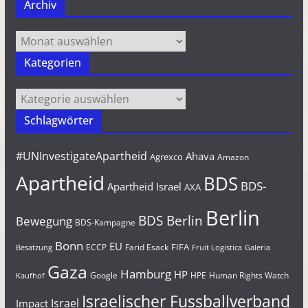
Archiv
Archiv
Kategorien
Kategorien
Schlagwörter
#UNInvestigateApartheid
Ahava
Agrexco
Amazon
Apartheid
BDS
BDS-
Apartheid Israel
AXA
Berlin
BDS Berlin
Bewegung
BDS-Kampagne
Bonn
EU
FIFA
Farid Esack
ECCP
Besatzung
Fruit Logistica
Galeria
Gaza
Hamburg
HP
Google
HPE
Human Rights Watch
Kaufhof
Israelischer Fussballverband
Israel
Impact