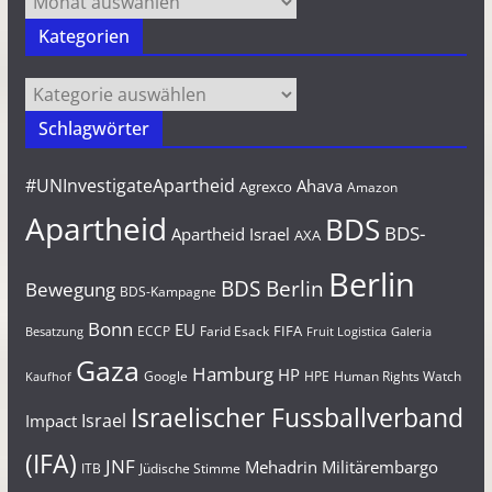
Kategorien
Kategorien
Schlagwörter
#UNInvestigateApartheid
Ahava
Agrexco
Amazon
Apartheid
BDS
BDS-
Apartheid Israel
AXA
Berlin
BDS Berlin
Bewegung
BDS-Kampagne
Bonn
EU
FIFA
Farid Esack
ECCP
Besatzung
Fruit Logistica
Galeria
Gaza
Hamburg
HP
Google
HPE
Human Rights Watch
Kaufhof
Israelischer Fussballverband
Israel
Impact
(IFA)
JNF
Mehadrin
Militärembargo
Jüdische Stimme
ITB