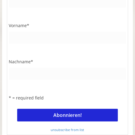
Vorname
*
Nachname
*
* = required field
unsubscribe from list