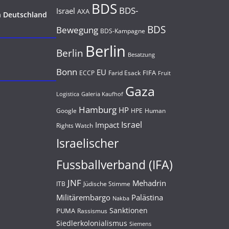
BDS
BDS-
Israel
AXA
n Deutschland
BDS
Bewegung
BDS-Kampagne
Berlin
Berlin
Besatzung
Bonn
EU
FIFA
Farid Esack
ECCP
Fruit
Gaza
Logistica
Galeria Kaufhof
Hamburg
HP
Google
HPE
Human
Israel
Impact
Rights Watch
Israelischer
Fussballverband (IFA)
JNF
Mehadrin
Jüdische Stimme
ITB
Militärembargo
Palästina
Nakba
Sanktionen
PUMA
Rassismus
Siedlerkolonialismus
Siemens