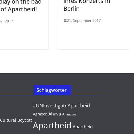
ihres Konzerts in
play on the bad
Berlin
of Apartheid!
21. September 2017
ber 2017
Schlagwörter
#UNInvestigateApartheid
Ahava
Agrexco
Amazon
Apartheid
Apartheid