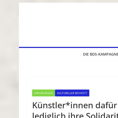
Zum
Inhalt
springen
DIE BDS-KAMPAGN
ERKLÄRUNGEN
KULTURELLER BOYKOTT
Künstler*innen dafür 
lediglich ihre Solida