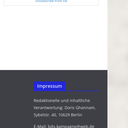
unsubscribe from list
Impressum
Redaktionelle und inhaltliche
Verantwortung: Doris Ghannam,
Sybelstr. 40, 10629 Berlin
E-Mail: bds-kampagne@web.de