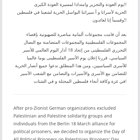
يوم العودة والتحرير وامتدادا لمسيرة العودة الكبرى!!
الحرية لأسرانا و أ سيراتنا البواسل الحرية لشعبنا في فلسطين
وقسماً إنا لعائدون!!
بعد أن قامت مجموعات ألمانية مناصرة للصهيونية بإقصاء
المجموعات الفلسطينية والمجموعات المتضامنة مع النضال
التحرري الفلسطينى من إتحاد 18 آذار اليوم العالمي للأسير
السياسي، قررنا إعلان يوم الأسير الفلسطينى يوما عالميا
للأسرى السياسيين، ومن هذا المنطلق ندعوا جميع أنصار الحرية
للتضامن مع الأسرى والأسيرات والتضامن مع الشعب الأسير
في غزة وكافة أنحاء فلسطين المحتلة و في الشتات!
After pro-Zionist German organizations excluded
Palestinian and Palestine solidarity groups and
individuals from the Berlin 18 March alliance for
political prisoners, we decided to organize the Day of
All Political Prisoners on Palestinian Prisoners’ Day.