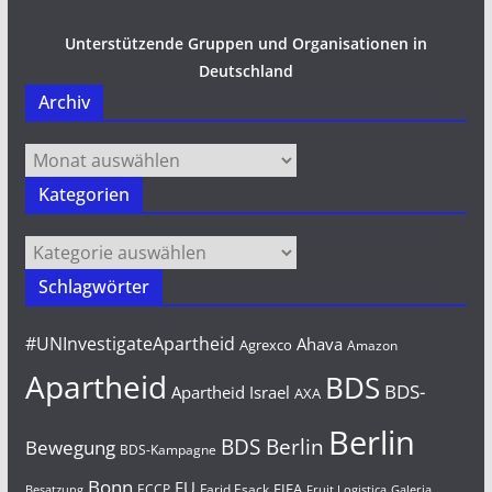
Unterstützende Gruppen und Organisationen in
Deutschland
Archiv
Archiv
Kategorien
Kategorien
Schlagwörter
#UNInvestigateApartheid
Ahava
Agrexco
Amazon
Apartheid
BDS
BDS-
Apartheid Israel
AXA
Berlin
BDS Berlin
Bewegung
BDS-Kampagne
Bonn
EU
FIFA
Farid Esack
ECCP
Besatzung
Fruit Logistica
Galeria