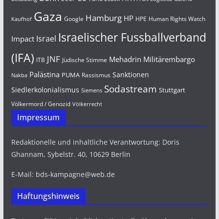
Gaza
Hamburg
HP
Google
HPE
Human Rights Watch
Kaufhof
Israelischer Fussballverband
Israel
Impact
(IFA)
JNF
Mehadrin
Militärembargo
Jüdische Stimme
ITB
Palästina
Sanktionen
PUMA
Rassismus
Nakba
Sodastream
Siedlerkolonialismus
Stuttgart
Siemens
Völkermord / Genozid
Völkerrecht
Impressum
Redaktionelle und inhaltliche Verantwortung: Doris
Ghannam, Sybelstr. 40, 10629 Berlin
E-Mail: bds-kampagne@web.de
Haftungshinweis