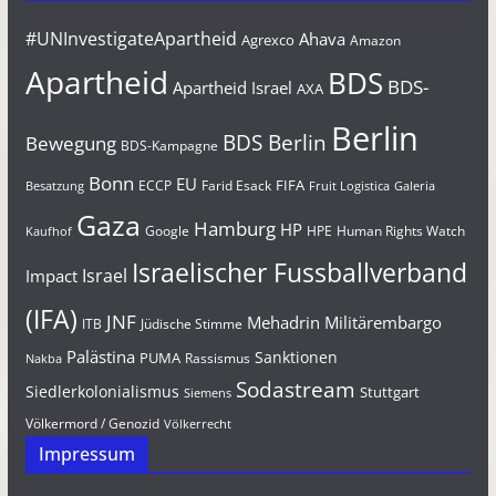
#UNInvestigateApartheid
Ahava
Agrexco
Amazon
Apartheid
BDS
BDS-
Apartheid Israel
AXA
Berlin
BDS Berlin
Bewegung
BDS-Kampagne
Bonn
EU
FIFA
Farid Esack
ECCP
Besatzung
Fruit Logistica
Galeria
Gaza
Hamburg
HP
Google
HPE
Human Rights Watch
Kaufhof
Israelischer Fussballverband
Israel
Impact
(IFA)
JNF
Mehadrin
Militärembargo
Jüdische Stimme
ITB
Palästina
Sanktionen
PUMA
Rassismus
Nakba
Sodastream
Siedlerkolonialismus
Stuttgart
Siemens
Völkermord / Genozid
Völkerrecht
Impressum