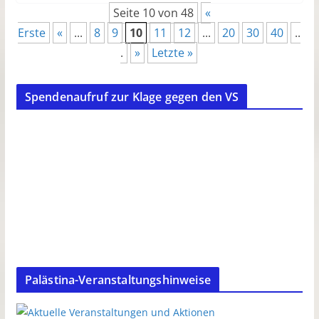
Seite 10 von 48
«
Erste
«
...
8
9
10
11
12
...
20
30
40
..
.
»
Letzte »
Spendenaufruf zur Klage gegen den VS
Palästina-Veranstaltungshinweise